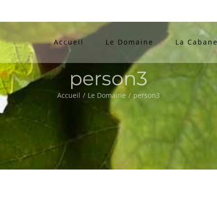
Accueil
Le Domaine
La Cabane
person3
Accueil
/
Le Domaine
/
person3