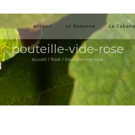
Accueil
Le Domaine
La Cabane
bouteille-vide-rose
Accueil
/
Rosé
/
bouteille-vide-rose