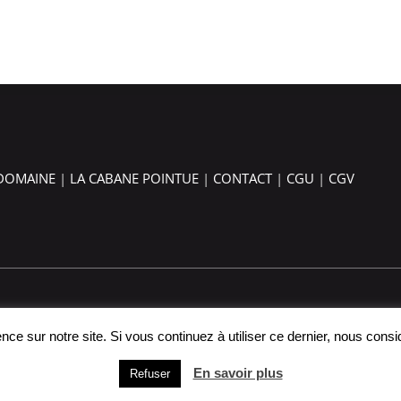
 DOMAINE
|
LA CABANE POINTUE
|
CONTACT
|
CGU
|
CGV
nce sur notre site. Si vous continuez à utiliser ce dernier, nous cons
droits réservés | Réalisé par
312AGENCY
En savoir plus
Refuser