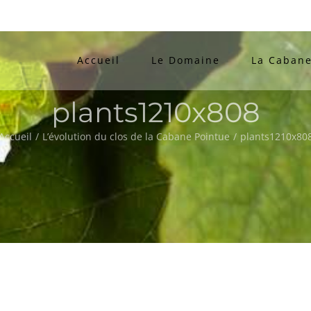
Accueil
Le Domaine
La Cabane
plants1210x808
Accueil
/
L’évolution du clos de la Cabane Pointue
/
plants1210x80