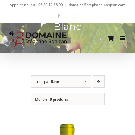
Passer
Appelez nous au 06.83.12.88.90
|
domaine@stephane-bonjean.com
au
Facebook
Instagram
contenu
Blanc
Trier par
Date
Montrer
8 produits