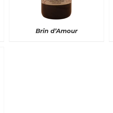
Brin d’Amour