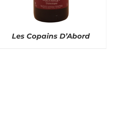
Les Copains D’Abord